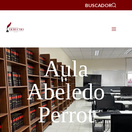
BUSCADOR
Aula
Abeledo
Perrot