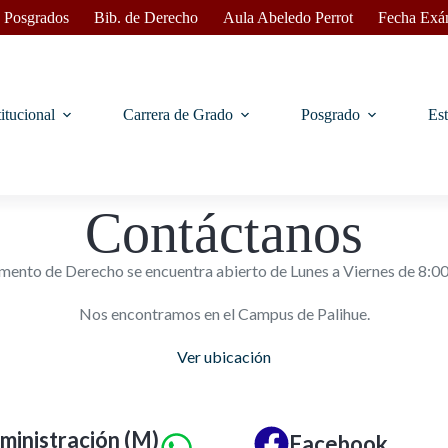
 Posgrados
Bib. de Derecho
Aula Abeledo Perrot
Fecha Exá
titucional
Carrera de Grado
Posgrado
Est
Contáctanos
mento de Derecho se encuentra abierto de Lunes a Viernes de 8:00 
Nos encontramos en el Campus de Palihue.
Ver ubicación
inistración (M)
Facebook