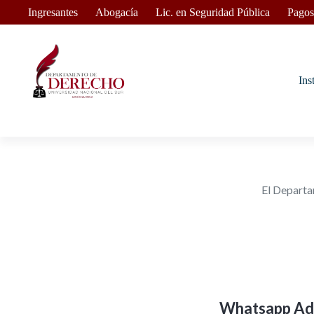
Ingresantes
Abogacía
Lic. en Seguridad Pública
Pagos
Ins
El Departa
Whatsapp Adm