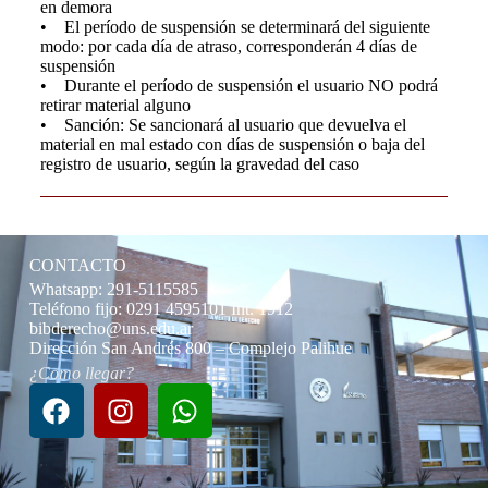
en demora
• El período de suspensión se determinará del siguiente
modo: por cada día de atraso, corresponderán 4 días de
suspensión
• Durante el período de suspensión el usuario NO podrá
retirar material alguno
• Sanción: Se sancionará al usuario que devuelva el
material en mal estado con días de suspensión o baja del
registro de usuario, según la gravedad del caso
CONTACTO
Whatsapp: 291-5115585
Teléfono fijo: 0291 4595101 Int. 1912
bibderecho@uns.edu.ar
Dirección San Andrés 800 – Complejo Palihue
¿Como llegar?