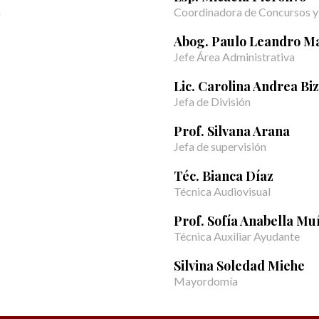
n
Coordinadora de Concursos y
Abog. Paulo Leandro Ma
Jefe Área Administrativa
Lic. Carolina Andrea Biz
Jefa de División
Prof. Silvana Arana
Jefa de supervisión
Téc. Bianca Díaz
Técnica Audiovisual
Prof. Sofía Anabella Mu
Técnica Auxiliar Ayudante
Silvina Soledad Miehe
Mayordomía