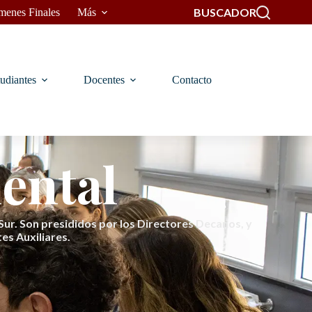
BUSCADOR
menes Finales
Más
udiantes
Docentes
Contacto
ental
ur. Son presididos por los Directores Decanos, y
es Auxiliares.