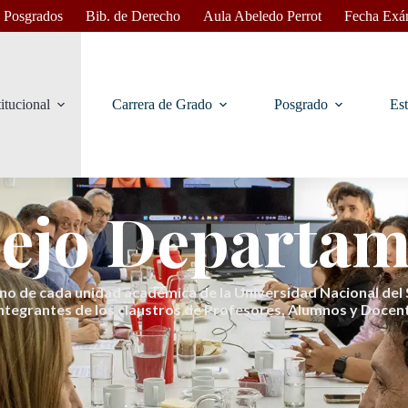
 Posgrados
Bib. de Derecho
Aula Abeledo Perrot
Fecha Exá
titucional
Carrera de Grado
Posgrado
Est
ejo Departam
o de cada unidad académica de la Universidad Nacional del S
ntegrantes de los claustros de Profesores, Alumnos y Docent