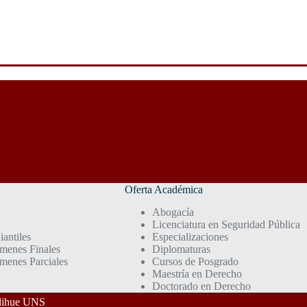
Oferta Académica
Abogacía
Licenciatura en Seguridad Pública
iantiles
Especializaciones
menes Finales
Diplomaturas
menes Parciales
Cursos de Posgrado
Maestría en Derecho
Doctorado en Derecho
palihue UNS