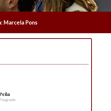
a: Marcela Pons
 Peña
 Posgrado