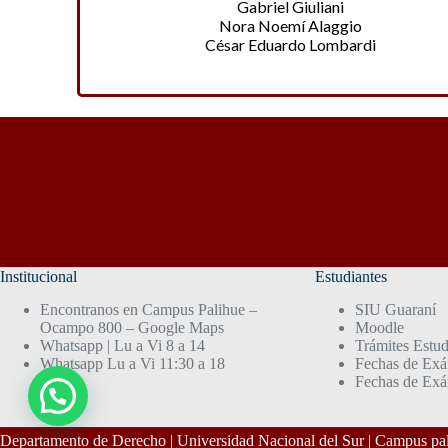
Gabriel Giuliani
Nora Noemí Alaggio
César Eduardo Lombardi
Institucional
Estudiantes
Encontranos en Campus Palihue –
SIU Guaraní
Ocampo 800 – Google Maps
Moodle
Whatsapp | Lu a Vi 8 a 14
Trámites Estud
Whatsapp Lu a Vi 11:30 a 18
Fechas de Exá
Fechas de Exá
Departamento de Derecho | Universidad Nacional del Sur | Campus 