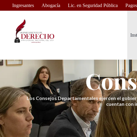
Ingresantes
Abogacía
Lic. en Seguridad Pública
Pagos
Ins
Cons
Los Consejos Departamentales ejercen el gobiern
cuentan con i