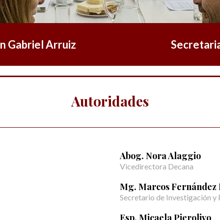
n Gabriel Arruiz
Secretari
Autoridades
Abog. Nora Alaggio
Vicedirectora Decana
Mg. Marcos Fernández
Secretario de Investigación y
Esp. Micaela Pierolivo