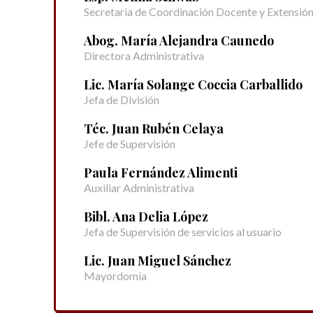
Secretaria de Coordinación Docente y Extensió
Abog. María Alejandra Caunedo
Directora Administrativa
Lic. María Solange Coccia Carballido
Jefa de División
Téc. Juan Rubén Celaya
Jefe de Supervisión
Paula Fernández Alimenti
Auxiliar Administrativa
Bibl. Ana Delia López
Jefa de Supervisión de servicios al usuario
Lic. Juan Miguel Sánchez
Mayordomía