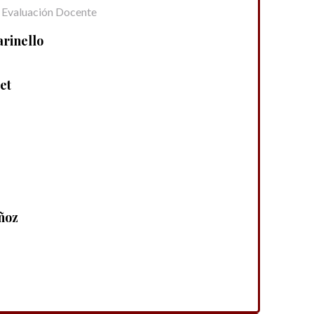
 Evaluación Docente
rinello
et
ñoz